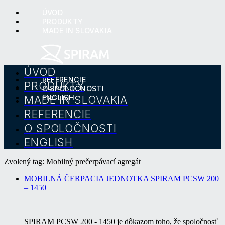
ÚVOD
PRODUKTY
MADE IN SLOVAKIA
ÚVOD
REFERENCIE
PRODUKTY
O SPOLOČNOSTI
MADE IN SLOVAKIA
ENGLISH
REFERENCIE
O SPOLOČNOSTI
ENGLISH
Zvolený tag: Mobilný prečerpávací agregát
MOBILNÁ ČERPACIA JEDNOTKA SPIRAM PCSW 200
– 1450
SPIRAM PCSW 200 - 1450 je dôkazom toho, že spoločnosť