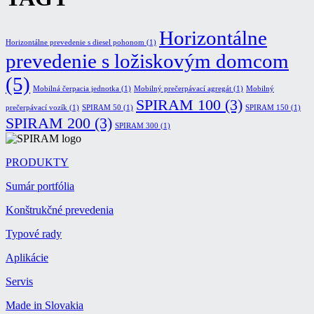
Horizontálne
Horizontálne prevedenie s diesel pohonom
(1)
prevedenie s ložiskovým domcom
(5)
Mobilná čerpacia jednotka
(1)
Mobilný prečerpávací agregát
(1)
Mobilný
SPIRAM 100
(3)
prečerpávací vozík
(1)
SPIRAM 50
(1)
SPIRAM 150
(1)
SPIRAM 200
(3)
SPIRAM 300
(1)
PRODUKTY
Sumár portfólia
Konštrukčné prevedenia
Typové rady
Aplikácie
Servis
Made in Slovakia