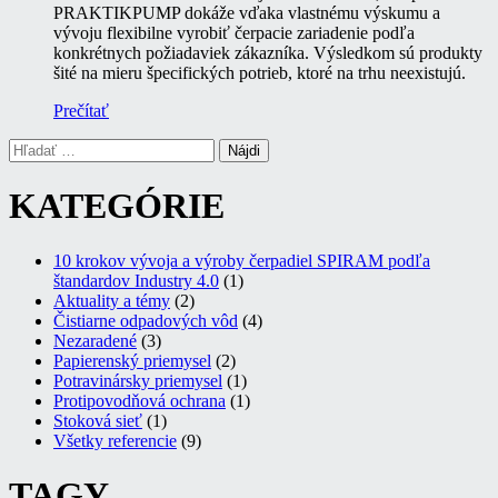
PRAKTIKPUMP dokáže vďaka vlastnému výskumu a
vývoju flexibilne vyrobiť čerpacie zariadenie podľa
konkrétnych požiadaviek zákazníka. Výsledkom sú produkty
šité na mieru špecifických potrieb, ktoré na trhu neexistujú.
Prečítať
Hľadať:
KATEGÓRIE
10 krokov vývoja a výroby čerpadiel SPIRAM podľa
štandardov Industry 4.0
(1)
Aktuality a témy
(2)
Čistiarne odpadových vôd
(4)
Nezaradené
(3)
Papierenský priemysel
(2)
Potravinársky priemysel
(1)
Protipovodňová ochrana
(1)
Stoková sieť
(1)
Všetky referencie
(9)
TAGY