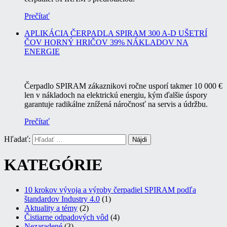
Prečítať
APLIKÁCIA ČERPADLA SPIRAM 300 A-D UŠETRÍ
ČOV HORNÝ HRIČOV 39% NÁKLADOV NA
ENERGIE
Čerpadlo SPIRAM zákaznikovi ročne usporí takmer 10 000 €
len v nákladoch na elektrickú energiu, kým ďalšie úspory
garantuje radikálne znížená náročnosť na servis a údržbu.
Prečítať
Hľadať:
KATEGÓRIE
10 krokov vývoja a výroby čerpadiel SPIRAM podľa
štandardov Industry 4.0
(1)
Aktuality a témy
(2)
Čistiarne odpadových vôd
(4)
Nezaradené
(3)