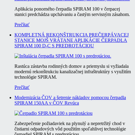
Aplikácia ponorného čerpadla SPIRAM 100 v čerpacej
stanici predchádza upchávaniu a častým servisným zásahom.
Prečítať
KOMPLETNÁ REKONŠTRUKCIA PREČERPÁVACEJ
STANICE MOJŠ VRÁTANE APLIKÁCIE ČERPADLA
SPIRAM 100 D-C S PREDROTÁCIOU
Rastúca zástavba rodinných domov a priemyslu si vyžiadala
modernú rekonštrukciu kanalizačnej infraštruktúry s využitím
technológie SPIRAM.
Prečítať
Modernizácia ČOV a šetrenie nákladov pomocou čerpadla
SPIRAM 150AA v ČOV Revúca
Zabezpečenie požiadaviek na plynulý a nepretržitý chod v
čistiarni odpadových vôd použitím spoľahlivej technológie
čerpadiel SPIRAM s predrotáciou.