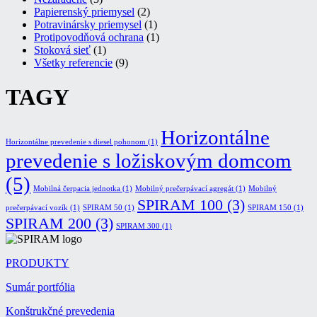
Papierenský priemysel
(2)
Potravinársky priemysel
(1)
Protipovodňová ochrana
(1)
Stoková sieť
(1)
Všetky referencie
(9)
TAGY
Horizontálne
Horizontálne prevedenie s diesel pohonom
(1)
prevedenie s ložiskovým domcom
(5)
Mobilná čerpacia jednotka
(1)
Mobilný prečerpávací agregát
(1)
Mobilný
SPIRAM 100
(3)
prečerpávací vozík
(1)
SPIRAM 50
(1)
SPIRAM 150
(1)
SPIRAM 200
(3)
SPIRAM 300
(1)
PRODUKTY
Sumár portfólia
Konštrukčné prevedenia