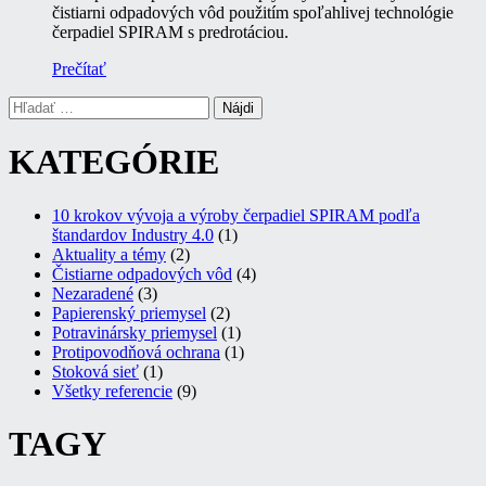
čistiarni odpadových vôd použitím spoľahlivej technológie
čerpadiel SPIRAM s predrotáciou.
Prečítať
Hľadať:
KATEGÓRIE
10 krokov vývoja a výroby čerpadiel SPIRAM podľa
štandardov Industry 4.0
(1)
Aktuality a témy
(2)
Čistiarne odpadových vôd
(4)
Nezaradené
(3)
Papierenský priemysel
(2)
Potravinársky priemysel
(1)
Protipovodňová ochrana
(1)
Stoková sieť
(1)
Všetky referencie
(9)
TAGY