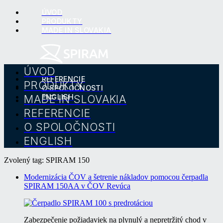
ÚVOD
PRODUKTY
MADE IN SLOVAKIA
ÚVOD
REFERENCIE
PRODUKTY
O SPOLOČNOSTI
MADE IN SLOVAKIA
ENGLISH
REFERENCIE
O SPOLOČNOSTI
ENGLISH
Zvolený tag: SPIRAM 150
Modernizácia ČOV a šetrenie nákladov pomocou čerpadla
SPIRAM 150AA v ČOV Revúca
Zabezpečenie požiadaviek na plynulý a nepretržitý chod v