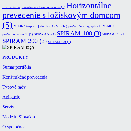
Horizontálne
Horizontálne prevedenie s diesel pohonom
(1)
prevedenie s ložiskovým domcom
(5)
Mobilná čerpacia jednotka
(1)
Mobilný prečerpávací agregát
(1)
Mobilný
SPIRAM 100
(3)
prečerpávací vozík
(1)
SPIRAM 50
(1)
SPIRAM 150
(1)
SPIRAM 200
(3)
SPIRAM 300
(1)
PRODUKTY
Sumár portfólia
Konštrukčné prevedenia
Typové rady
Aplikácie
Servis
Made in Slovakia
O spoločnosti