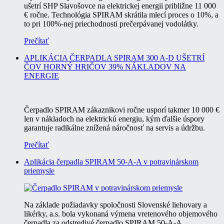
ušetrí SHP Slavošovce na elektrickej energii približne 11 000
€ ročne. Technológia SPIRAM skrátila mlecí proces o 10%, a
to pri 100%-nej priechodnosti prečerpávanej vodolátky.
Prečítať
APLIKÁCIA ČERPADLA SPIRAM 300 A-D UŠETRÍ
ČOV HORNÝ HRIČOV 39% NÁKLADOV NA
ENERGIE
Čerpadlo SPIRAM zákaznikovi ročne usporí takmer 10 000 €
len v nákladoch na elektrickú energiu, kým ďalšie úspory
garantuje radikálne znížená náročnosť na servis a údržbu.
Prečítať
Aplikácia čerpadla SPIRAM 50-A-A v potravinárskom
priemysle
Na základe požiadavky spoločnosti Slovenské liehovary a
likérky, a.s. bola vykonaná výmena vretenového objemového
čerpadla za odstredivé čerpadlo SPIRAM 50-A-A.