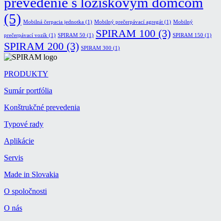
prevedenie s ložiskovým domcom
(5)
Mobilná čerpacia jednotka
(1)
Mobilný prečerpávací agregát
(1)
Mobilný
SPIRAM 100
(3)
prečerpávací vozík
(1)
SPIRAM 50
(1)
SPIRAM 150
(1)
SPIRAM 200
(3)
SPIRAM 300
(1)
PRODUKTY
Sumár portfólia
Konštrukčné prevedenia
Typové rady
Aplikácie
Servis
Made in Slovakia
O spoločnosti
O nás