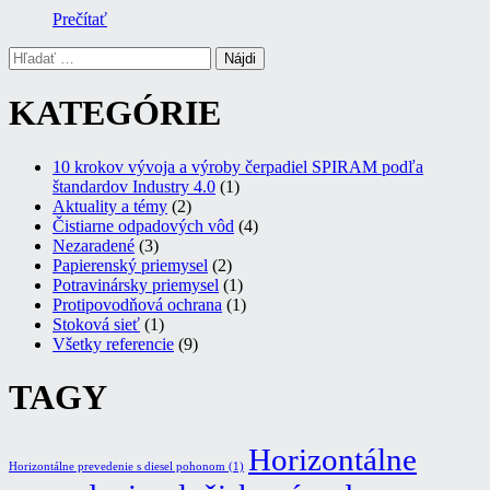
Prečítať
Hľadať:
KATEGÓRIE
10 krokov vývoja a výroby čerpadiel SPIRAM podľa
štandardov Industry 4.0
(1)
Aktuality a témy
(2)
Čistiarne odpadových vôd
(4)
Nezaradené
(3)
Papierenský priemysel
(2)
Potravinársky priemysel
(1)
Protipovodňová ochrana
(1)
Stoková sieť
(1)
Všetky referencie
(9)
TAGY
Horizontálne
Horizontálne prevedenie s diesel pohonom
(1)