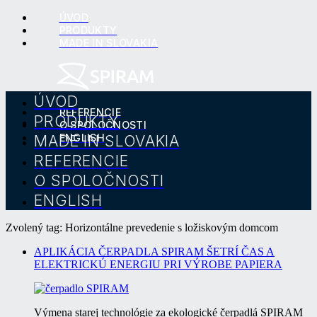
ÚVOD
PRODUKTY
MADE IN SLOVAKIA
ÚVOD
REFERENCIE
PRODUKTY
O SPOLOČNOSTI
MADE IN SLOVAKIA
ENGLISH
REFERENCIE
O SPOLOČNOSTI
ENGLISH
Zvolený tag: Horizontálne prevedenie s ložiskovým domcom
APLIKÁCIA ČERPADLA SPIRAM ŠETRÍ ČAS A
ELEKTRICKÚ ENERGIU PRI VÝROBE PAPIERA
Výmena starej technológie za ekologické čerpadlá SPIRAM