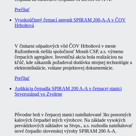
Prečítať
Vysokoúčinný čerpací agregát SPIRAM 200-A-A v ČOV
Hrboltová
V čistiarni odpadových vôd ČOV Hrboltová v meste
Ružomberok riešila spoločnosť Mondi CSP, a.s. výmenu
čerpacích agregátov. Investičná akcia bola realizáciou na
kľúč, kde zákazník požadoval dodávku strojnej technológie a
elektroinštalácie, vrátane projektovej dokumentácie.
Prečítať
Aplikácia čerpadla SPIRAM 200 A-A v čerpacej stanici
Severozápad vo Zvolene
Pôvodne boli v čerpacej stanici nainštalované 3ks ponorných
kalových čerpadiel iných výrobcov. Na základe vysokých
prevádzkových nákladov sa Stvps., a.s. rozhodla nainštalovať
nové čerpadlo slovenskej výroby SPIRAM 200 A-A.